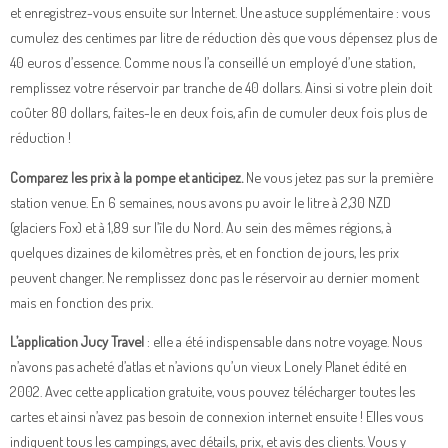
et enregistrez-vous ensuite sur Internet. Une astuce supplémentaire : vous
cumulez des centimes par litre de réduction dès que vous dépensez plus de
40 euros d’essence. Comme nous l’a conseillé un employé d’une station,
remplissez votre réservoir par tranche de 40 dollars. Ainsi si votre plein doit
coûter 80 dollars, faites-le en deux fois, afin de cumuler deux fois plus de
réduction !
Comparez les prix à la pompe et anticipez.
Ne vous jetez pas sur la première
station venue. En 6 semaines, nous avons pu avoir le litre à 2,30 NZD
(glaciers Fox) et à 1,89 sur l’île du Nord. Au sein des mêmes régions, à
quelques dizaines de kilomètres près, et en fonction de jours, les prix
peuvent changer. Ne remplissez donc pas le réservoir au dernier moment
mais en fonction des prix.
L’application Jucy Travel
: elle a été indispensable dans notre voyage. Nous
n’avons pas acheté d’atlas et n’avions qu’un vieux Lonely Planet édité en
2002. Avec cette application gratuite, vous pouvez télécharger toutes les
cartes et ainsi n’avez pas besoin de connexion internet ensuite ! Elles vous
indiquent tous les campings, avec détails, prix, et avis des clients. Vous y