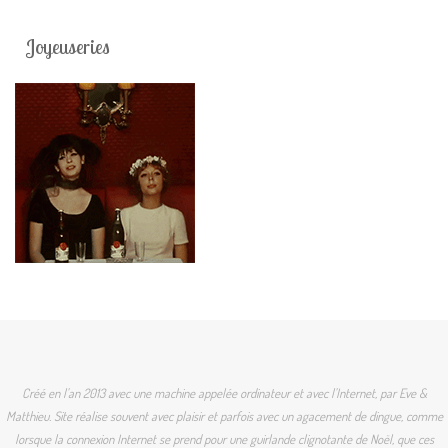
Joyeuseries
Créé en l'an 2013 avec une machine appelée ordinateur et avec l'Internet, par Eve &
Matthieu. Site réalise souvent avec plaisir et parfois avec un agacement de dingue, comme
lorsque la connexion Internet se prend pour une guirlande clignotante de Noël, que ces