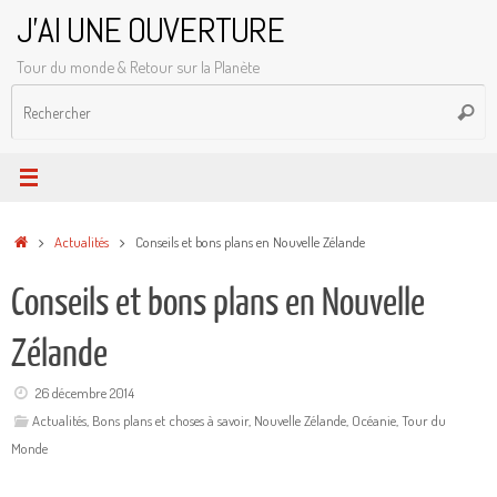
Passer
J'AI UNE OUVERTURE
au
Tour du monde & Retour sur la Planète
contenu
R
Reche
p
:
Accueil
Actualités
Conseils et bons plans en Nouvelle Zélande
Conseils et bons plans en Nouvelle
Zélande
26 décembre 2014
Actualités
,
Bons plans et choses à savoir
,
Nouvelle Zélande
,
Océanie
,
Tour du
Monde