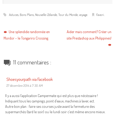
Astuces
,
Bons Plans
,
Nouvelle-Zélande
,
Tour du Monde
,
voyage
.
Favori
.
Une splendide randonnée en
Aider mais comment? Créer un
Mordor – le Tongariro Crossing
site Prestashop aux Philippines!
11 commentaires :
Shoesyourpath via Facebook
27 décembre 2014 à 7:30 AM
Il y a aussi l’application Campermate qui est plus que nécéssaire !
Indiquant tous les campings, point d’eaux, machines à laver, ect.
Autre bon plan : faire ses courses juste avant la fermeture des
supermarchés (tard le soir) ou le lundi soir c’est même encore mieux.