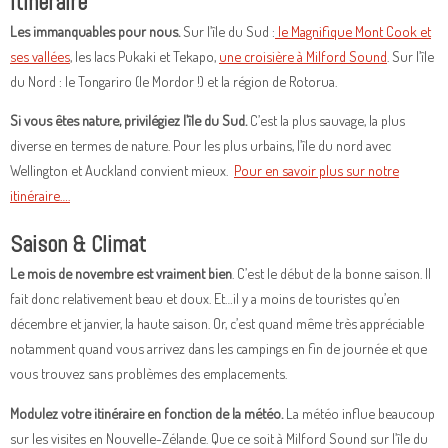
Itinéraire
Les immanquables pour nous.
Sur l’île du Sud :
le Magnifique Mont Cook et
ses vallées
, les lacs Pukaki et Tekapo,
une croisière à Milford Sound
. Sur l’île
du Nord : le Tongariro (le Mordor !) et la région de Rotorua.
Si vous êtes nature, privilégiez l’île du Sud.
C’est la plus sauvage, la plus
diverse en termes de nature. Pour les plus urbains, l’île du nord avec
Wellington et Auckland convient mieux.
Pour en savoir plus sur notre
itinéraire….
Saison & Climat
Le mois de novembre est vraiment bien
. C’est le début de la bonne saison. Il
fait donc relativement beau et doux. Et…il y a moins de touristes qu’en
décembre et janvier, la haute saison. Or, c’est quand même très appréciable
notamment quand vous arrivez dans les campings en fin de journée et que
vous trouvez sans problèmes des emplacements.
Modulez votre itinéraire en fonction de la météo.
La météo influe beaucoup
sur les visites en Nouvelle-Zélande. Que ce soit à Milford Sound sur l’île du