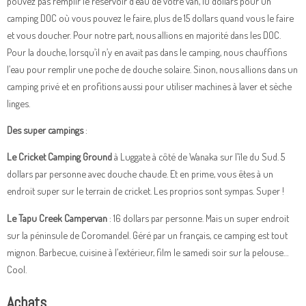
pouvez pas remplir le réservoir d’eau de votre van, 10 dollars pour un
camping DOC où vous pouvez le faire, plus de 15 dollars quand vous le faire
et vous doucher. Pour notre part, nous allions en majorité dans les DOC.
Pour la douche, lorsqu’il n’y en avait pas dans le camping, nous chauffions
l’eau pour remplir une poche de douche solaire. Sinon, nous allions dans un
camping privé et en profitions aussi pour utiliser machines à laver et sèche
linges.
Des super campings
:
Le Cricket Camping Ground
à Luggate à côté de Wanaka sur l’île du Sud. 5
dollars par personne avec douche chaude. Et en prime, vous êtes à un
endroit super sur le terrain de cricket. Les proprios sont sympas. Super !
Le Tapu Creek Campervan
: 16 dollars par personne. Mais un super endroit
sur la péninsule de Coromandel. Géré par un français, ce camping est tout
mignon. Barbecue, cuisine à l’extérieur, film le samedi soir sur la pelouse…
Cool.
Achats